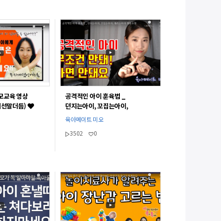
모교육 영상
공격적인 아이 훈육법 _
계선말더듬)
던지는아이, 꼬집는아이,
때리는아이 행동수정
육아메이트 미오
3502
0