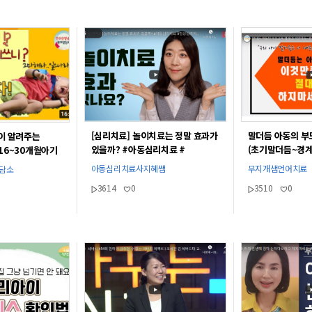
[심리치료] 놀이치료는 정말 효과가
말더듬 아동의 부
이 알려주는
있을까? #아동심리치료 #
(초기말더듬~경
16~30개월아기
임상심리치료사 #아동심리학과 #
육할 때 주의점/
아동심리치료사지혜쌤
무지개샘언어치료
상담소
아동심리상담 #아동심리상담사_
3614
0
3510
0
자격증#아동심리상담 #지혜쌤