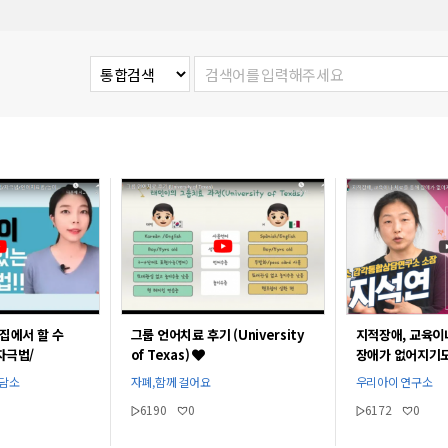
그룹 언어치료 후기 (University
지적장애, 교육이
집에서 할 수
of Texas)
장애가 없어지기도
자극법/
[지석연 선생님]
/
자폐,함께 걸어요
우리아이 연구소
상담소
주선생님l
6190
0
6172
0