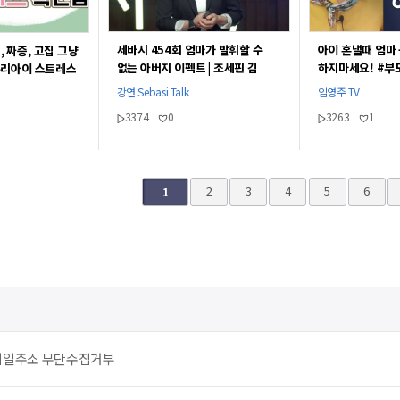
세바시 454회 엄마가 발휘할 수
아이 혼낼때 엄마
, 짜증, 고집 그냥
없는 아버지 이펙트 | 조세핀 김
하지마세요! #부
우리아이 스트레스
하버드대 교육대학원 교수
[임영주부모교육T
강연 Sebasi Talk
임영주 TV
3374
0
3263
1
끝
2
3
4
5
6
1
메일주소 무단수집거부