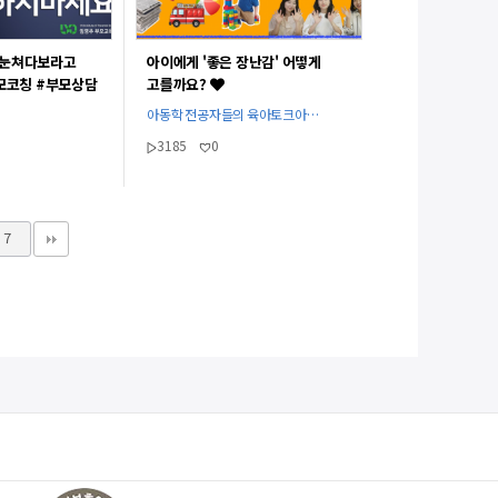
 눈쳐다보라고
아이에게 '좋은 장난감' 어떻게
모코칭 #부모상담
고를까요?
V]
아동학 전공자들의 육아토크아…
3185
0
7