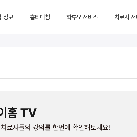
식·정보
홈티매칭
학부모 서비스
치료사 서