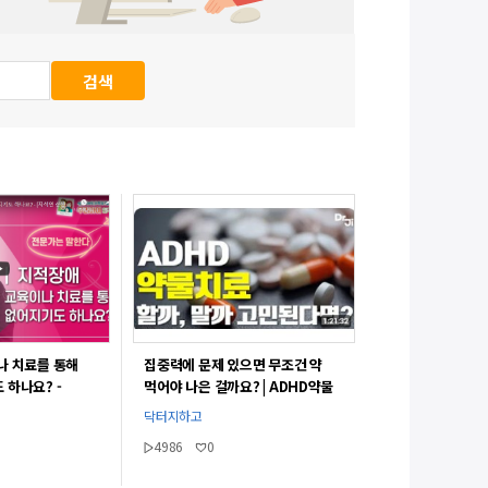
나 치료를 통해
집중력에 문제 있으면 무조건 약
 하나요? -
먹어야 나은 걸까요? | ADHD약물
치료시 꼭 고려해야 되는 부분
닥터지하고
4986
0