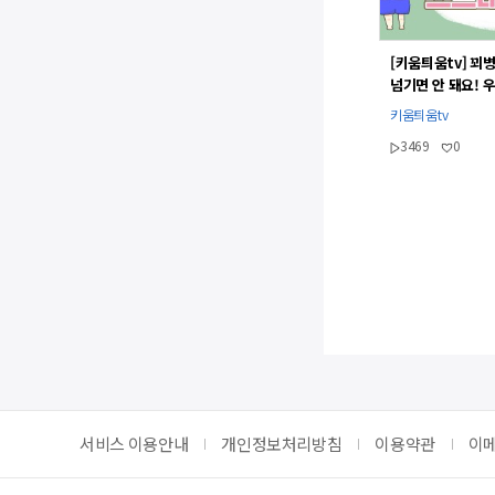
[키움틔움tv] 꾀병
넘기면 안 돼요! 
확인법
키움틔움tv
3469
0
맨
서비스 이용안내
개인정보처리방침
이용약관
이