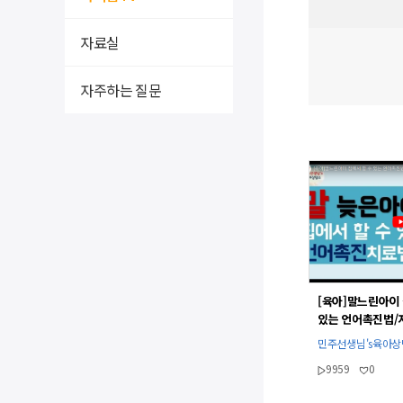
자료실
자주하는 질문
[육아]말느린아이 
있는 언어촉진법/
언어치료법/놀이법
민주선생님's육아
상호작용방법l민
9959
0