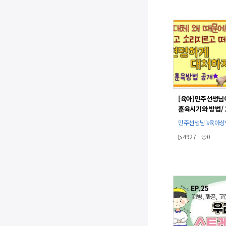
[육아]민주선생님
훈육시기와 방법/ 
더 떼쓰는 이유/훈
민주선생님's육아
민주선생님
4927
0