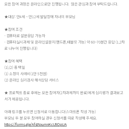
모든 참여 과정은 온라인으로만 진행됩니다. 많은 관심과 참여 부탁드립니다.
★대상: 만4세 ~ 만12세 발달장애 자녀의 부모님
★참여 조건
- 컴퓨터로 설문응답 가능자
- 컴퓨터실시과제 및 온라인설문지(핸드폰,태블릿 가능) 약 60~70분간 응답 (1,2차
로 나누어 진행됩니다)
★참여 혜택
(1),(2) 중 택일
(1) 소정의 사례비(1만 5천원)
(2) 온라인 심리검사 해석상담 서비스
★ 프로젝트 종료 후에는 모든 참여자(2차과제까지 완료)에게 심리평가 결과보고
서가 제공됩니다.
아래 링크를 누르면 신청서로 이동합니다(스마트폰 작성 가능)
부모님 두 분 모두 참여하실 경우 신청서를 따로 작성해 주세요.
https://forms.gle/AfstNxumnKcU9DpUA