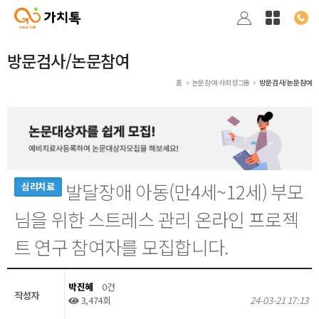
방문검사/논문참여
홈
논문참여·사회성그룹
방문검사/논문참여
발달장애 아동(만4세~12세) 부모
심리치료
님을 위한 스트레스 관리 온라인 프로젝
트 연구 참여자를 모집합니다.
박진혜
0건
작성자
3,474회
24-03-21 17:13