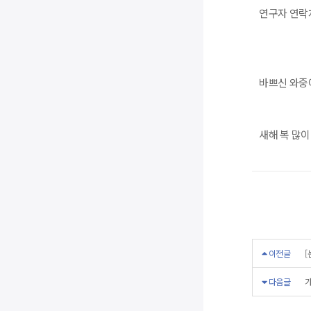
연구자 연락처
바쁘신 와중
새해 복 많이
이전글
[
다음글
가