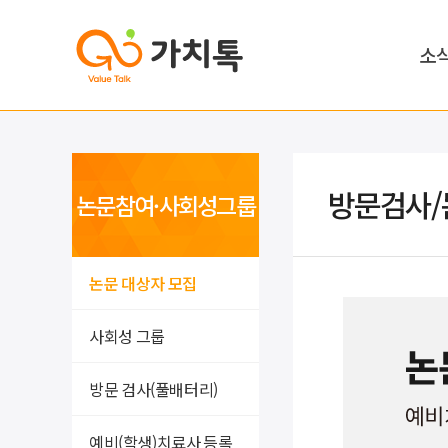
소
방문검사/
논문참여·사회성그룹
논문 대상자 모집
사회성 그룹
방문 검사(풀배터리)
예비(학생)치료사 등록