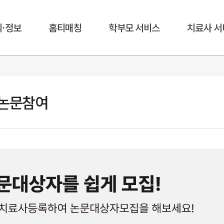
식·정보
홈티매칭
학부모 서비스
치료사 서
논문참여