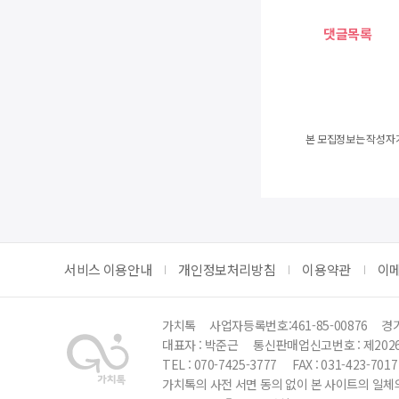
댓글목록
본 모집정보는 작성자가
서비스 이용안내
개인정보처리방침
이용약관
이
가치톡
사업자등록번호:461-85-00876
경기
대표자 : 박준근
통신판매업신고번호 : 제202
TEL : 070-7425-3777
FAX : 031-423-7017
가치톡의 사전 서면 동의 없이 본 사이트의 일체의