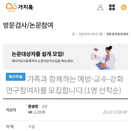
방문검사/논문참여
홈
논문참여·사회성그룹
방문검사/논문참여
가족과 함께하는 예방-교수-강화
특수치료
연구참여자를 모집합니다.(1명 선착순)
한윤정
0건
작성자
2,230회
23-12-12 20:00
지 역
서울