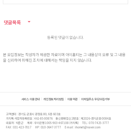
댓글목록
등록된 댓글이 없습니다.
본 모집정보는 작성자가 제공한 자료이며 아이홈티는 그 내용상의 오류 및 그 내용
을 신뢰하여 취해진 조치에 대해서는 책임을 지지 않습니다.
서비스 이용안내
개인정보처리방침
이용약관
이메일주소 무단수집거부
고객센터 : 경기도 군포시 광정로 80, 6층 603호
가치톡 사업자등록번호 : 461-85-00876
통신판매업신고번호 : 제2026-경기군포-0084호
대표자 : 박준근
계좌 : 우리은행 1005-903-467108 (가치톡)
TEL : 070-7425-3777
FAX : 031-423-7017
HP : 010-3647-3777
E-mail : ihomet@naver.com