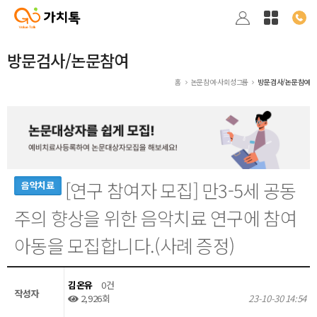
방문검사/논문참여
홈
논문참여·사회성그룹
방문검사/논문참여
[연구 참여자 모집] 만3-5세 공동
음악치료
주의 향상을 위한 음악치료 연구에 참여
아동을 모집합니다.(사례 증정)
김온유
0건
작성자
2,926회
23-10-30 14:54