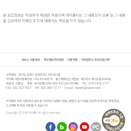
본 모집정보는 작성자가 제공한 자료이며 아이홈티는 그 내용상의 오류 및 그 내용
을 신뢰하여 취해진 조치에 대해서는 책임을 지지 않습니다.
서비스 이용안내
개인정보처리방침
이용약관
이메일주소 무단수집거부
고객센터 : 경기도 군포시 광정로 80, 6층 603호
가치톡 사업자등록번호 : 461-85-00876
통신판매업신고번호 : 제2026-경기군포-0084호
대표자 : 박준근
계좌 : 우리은행 1005-903-467108 (가치톡)
TEL : 070-7425-3777
FAX : 031-423-7017
HP : 010-3647-3777
E-mail : ihomet@naver.com
가치톡의 사전 서면 동의 없이 본 사이트의 일체의 정보, 콘텐츠 및 UI등을 상업적 목적으로 전재,전송,
스크래핑 등 무단 사용할 수 없습니다
Copyright ⓒ 2018 가치톡. All rights reserved.