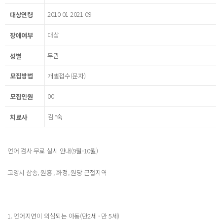
2010 01 2021 09
대상연령
대상
장애여부
무관
성별
모집방법
개별접수(문자)
00
모집인원
김 *숙
치료사
언어 검사 무료 실시 안내(9월-10월)
고양시 삼송, 원흥 , 화정, 원당 근접지역
1. 언어지연이 의심되는 아동(만2세 - 만 5세)