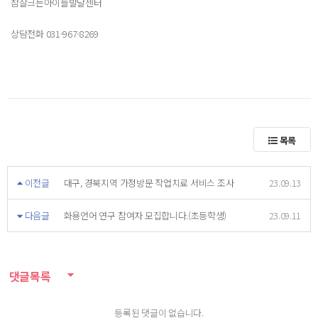
참잘크는아이들발달센터
상담전화 031-967-8269
목록
이전글
대구, 경북지역 가정방문 작업치료 서비스 조사
23.09.13
다음글
화용언어 연구 참여자 모집합니다.(초등학생)
23.09.11
댓글목록
등록된 댓글이 없습니다.