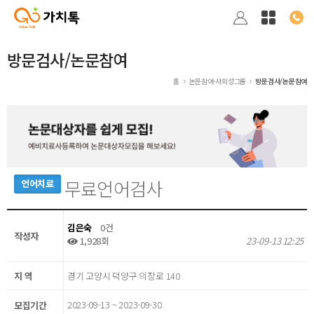
방문검사/논문참여
홈
논문참여·사회성그룹
방문검사/논문참여
무료언어검사
언어치료
김은숙
0건
작성자
1,928회
23-09-13 12:25
지 역
경기 고양시 덕양구 의장로 140
2023-09-13 ~ 2023-09-30
모집기간