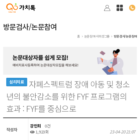
방문검사/논문참여
홈
논문참여·사회성그룹
방문검사/논문참여
자폐스펙트럼 장애 아동 및 청소
심리치료
년의 불안감소를 위한 FYF 프로그램의
효과 : FYF를 중심으로
강인희
0건
작성자
1,923회
23-04-20 21:07