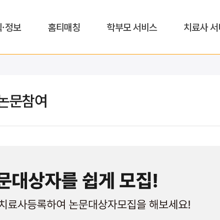
식·정보
홈티매칭
학부모 서비스
치료사 서
논문참여