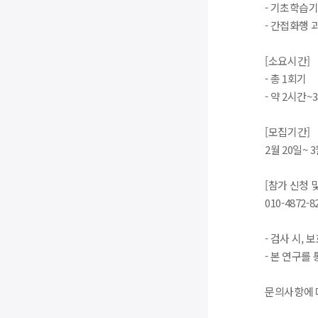
- 기초학습기
- 간접화행 
[소요시간]
- 총 1회기
- 약 2시간
[모집기간]
2월 20일~ 
[참가 신청 
010-487
- 검사 시,
- 본 연구를
문의사항에 