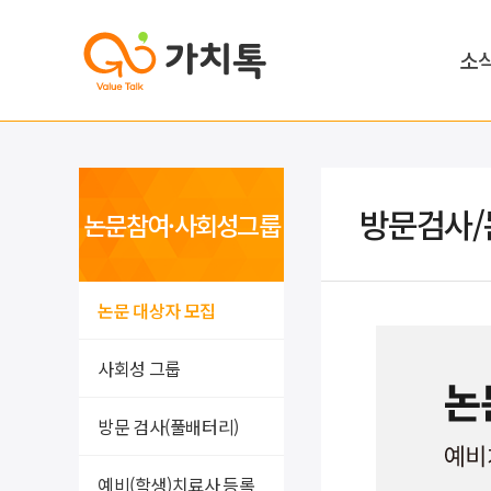
소
방문검사/
논문참여·사회성그룹
논문 대상자 모집
사회성 그룹
방문 검사(풀배터리)
예비(학생)치료사 등록