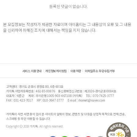
등록된 댓글이 없습니다.
본 모집정보는 작성자가 제공한 자료이며 아이홈티는 그 내용상의 오류 및 그 내용
을 신뢰하여 취해진 조치에 대해서는 책임을 지지 않습니다.
서비스 이용안내
개인정보처리방침
이용약관
이메일주소 무단수집거부
고객센터 : 경기도 군포시 광정로 80, 6층 603호
가치톡 사업자등록번호 : 461-85-00876
통신판매업신고번호 : 제2026-경기군포-0084호
대표자 : 박준근
계좌 : 우리은행 1005-903-467108 (가치톡)
TEL : 070-7425-3777
FAX : 031-423-7017
HP : 010-3647-3777
E-mail : ihomet@naver.com
가치톡의 사전 서면 동의 없이 본 사이트의 일체의 정보, 콘텐츠 및 UI등을 상업적 목적으로 전재,전송,
스크래핑 등 무단 사용할 수 없습니다
Copyright ⓒ 2018 가치톡. All rights reserved.