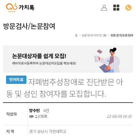
방문검사/논문참여
홈
논문참여·사회성그룹
방문검사/논문참여
자폐범주성장애로 진단받은 아
언어치료
동 및 성인 참여자를 모집합니다.
양수빈
0건
작성자
2,376회
22-08-09 14:16
지 역
경기 성남시 가천대학교