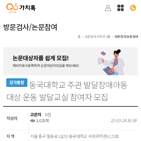
방문검사/논문참여
홈
논문참여·사회성그룹
방문검사/논문참여
동국대학교 주관 발달장애아동
감각통합
대상 운동 발달교실 참여자 모집
고은지
0건
작성자
3,025회
22-03-28 16:39
지 역
서울 중구 필동로1길30 동국대학교 사회과학관b123호