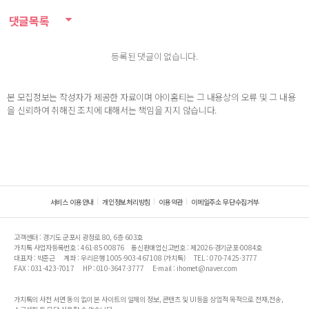
댓글목록
등록된 댓글이 없습니다.
본 모집정보는 작성자가 제공한 자료이며 아이홈티는 그 내용상의 오류 및 그 내용
을 신뢰하여 취해진 조치에 대해서는 책임을 지지 않습니다.
서비스 이용안내
개인정보처리방침
이용약관
이메일주소 무단수집거부
고객센터 : 경기도 군포시 광정로 80, 6층 603호
가치톡 사업자등록번호 : 461-85-00876
통신판매업신고번호 : 제2026-경기군포-0084호
대표자 : 박준근
계좌 : 우리은행 1005-903-467108 (가치톡)
TEL : 070-7425-3777
FAX : 031-423-7017
HP : 010-3647-3777
E-mail : ihomet@naver.com
가치톡의 사전 서면 동의 없이 본 사이트의 일체의 정보, 콘텐츠 및 UI등을 상업적 목적으로 전재,전송,