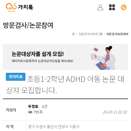
방문검사/논문참여
홈
논문참여·사회성그룹
방문검사/논문참여
초등1-2학년 ADHD 아동 논문 대
언어치료
상자 모집합니다.
우정호
0건
작성자
795회
26-03-11 21:33
지 역
경기 수원시 용인시 안양시 시흥시