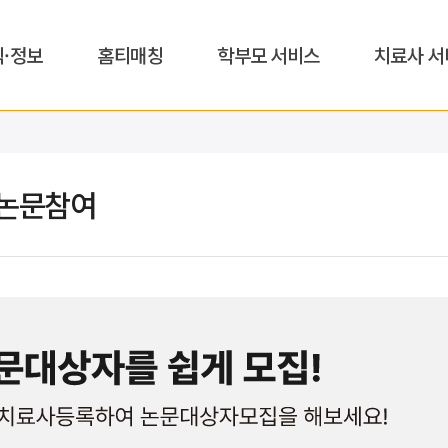
식·정보
홈티매칭
학부모 서비스
치료사 서
논문참여