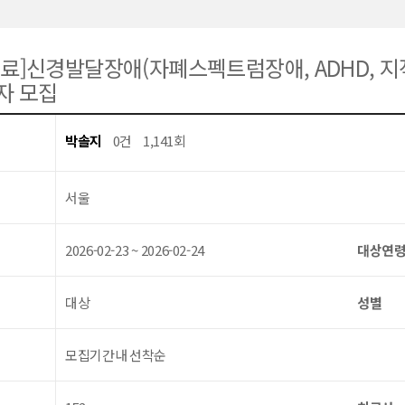
종료]신경발달장애(자폐스펙트럼장애, ADHD, 지
자 모집
박솔지
0건
1,141회
서울
2026-02-23 ~ 2026-02-24
대상연
대상
성별
모집기간내 선착순