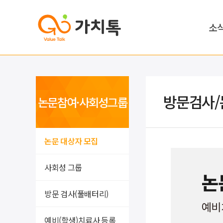
소
방문검사/
논문참여·사회성그룹
논문 대상자 모집
사회성 그룹
방문 검사(풀배터리)
예비(학생)치료사 등록