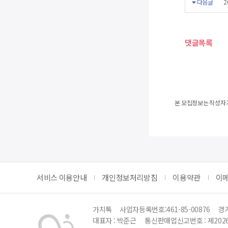
다음글
2
댓글목록
본 모집정보는 작성자가
서비스 이용안내
개인정보처리방침
이용약관
이
가치톡
사업자등록번호:461-85-00876
경기
대표자 : 박준근
통신판매업신고번호 : 제202