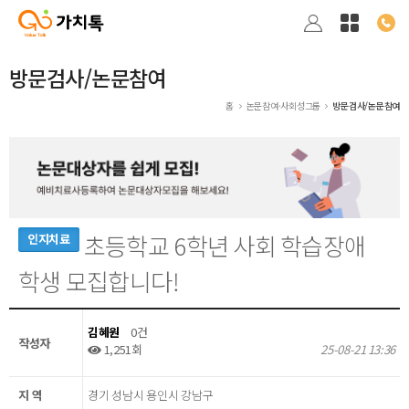
방문검사/논문참여
홈
논문참여·사회성그룹
방문검사/논문참여
초등학교 6학년 사회 학습장애
인지치료
학생 모집합니다!
김혜원
0건
작성자
1,251회
25-08-21 13:36
지 역
경기 성남시 용인시 강남구