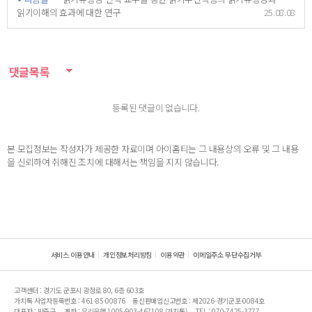
읽기이해의 효과에 대한 연구
25.08.08
댓글목록
등록된 댓글이 없습니다.
본 모집정보는 작성자가 제공한 자료이며 아이홈티는 그 내용상의 오류 및 그 내용
을 신뢰하여 취해진 조치에 대해서는 책임을 지지 않습니다.
서비스 이용안내
개인정보처리방침
이용약관
이메일주소 무단수집거부
고객센터 : 경기도 군포시 광정로 80, 6층 603호
가치톡 사업자등록번호 : 461-85-00876
통신판매업신고번호 : 제2026-경기군포-0084호
대표자 : 박준근
계좌 : 우리은행 1005-903-467108 (가치톡)
TEL : 070-7425-3777