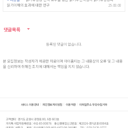
읽기이해의 효과에 대한 연구
25.08.08
댓글목록
등록된 댓글이 없습니다.
본 모집정보는 작성자가 제공한 자료이며 아이홈티는 그 내용상의 오류 및 그 내용
을 신뢰하여 취해진 조치에 대해서는 책임을 지지 않습니다.
서비스 이용안내
개인정보처리방침
이용약관
이메일주소 무단수집거부
고객센터 : 경기도 군포시 광정로 80, 6층 603호
가치톡 사업자등록번호 : 461-85-00876
통신판매업신고번호 : 제2026-경기군포-0084호
대표자 : 박준근
계좌 : 우리은행 1005-903-467108 (가치톡)
TEL : 070-7425-3777