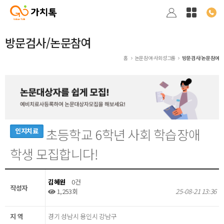
방문검사/논문참여
홈
논문참여·사회성그룹
방문검사/논문참여
초등학교 6학년 사회 학습장애
인지치료
학생 모집합니다!
김혜원
0건
작성자
1,253회
25-08-21 13:36
지 역
경기 성남시 용인시 강남구