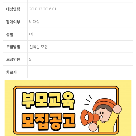
2018 12 2016 01
대상연령
비대상
장애여부
여
성별
모집방법
선착순 모집
5
모집인원
치료사