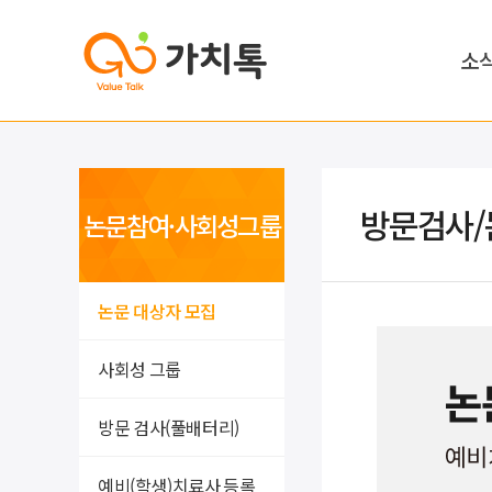
소
방문검사/
논문참여·사회성그룹
논문 대상자 모집
사회성 그룹
방문 검사(풀배터리)
예비(학생)치료사 등록