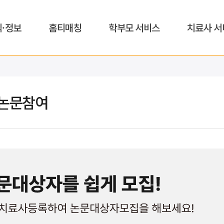
식·정보
홈티매칭
학부모 서비스
치료사 서
논문참여