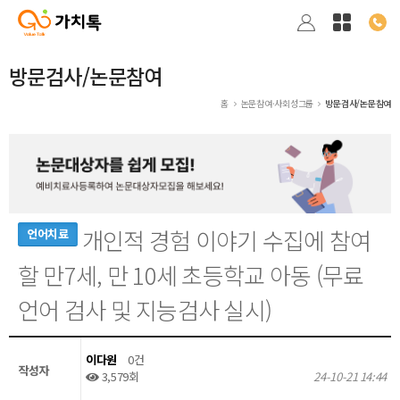
방문검사/논문참여
홈
논문참여·사회성그룹
방문검사/논문참여
개인적 경험 이야기 수집에 참여
언어치료
할 만7세, 만 10세 초등학교 아동 (무료
언어 검사 및 지능검사 실시)
이다원
0건
작성자
3,579회
24-10-21 14:44