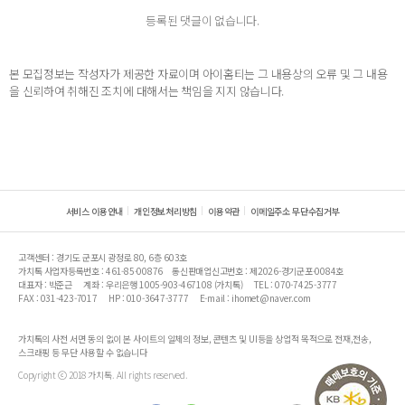
등록된 댓글이 없습니다.
본 모집정보는 작성자가 제공한 자료이며 아이홈티는 그 내용상의 오류 및 그 내용
을 신뢰하여 취해진 조치에 대해서는 책임을 지지 않습니다.
서비스 이용안내
개인정보처리방침
이용약관
이메일주소 무단수집거부
고객센터 : 경기도 군포시 광정로 80, 6층 603호
가치톡 사업자등록번호 : 461-85-00876
통신판매업신고번호 : 제2026-경기군포-0084호
대표자 : 박준근
계좌 : 우리은행 1005-903-467108 (가치톡)
TEL : 070-7425-3777
FAX : 031-423-7017
HP : 010-3647-3777
E-mail : ihomet@naver.com
가치톡의 사전 서면 동의 없이 본 사이트의 일체의 정보, 콘텐츠 및 UI등을 상업적 목적으로 전재,전송,
스크래핑 등 무단 사용할 수 없습니다
Copyright ⓒ 2018 가치톡. All rights reserved.