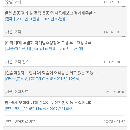
[충남] 기타
06-22 ~ 06-30
5명
발달 운동 평가 및 맞춤 운동 앱 사용해보고 평가해주실…
[전국,] [2006년 01월생 ~ 2025년 05월생]
[서울] 기타
04-24 ~ 05-30
100명
[이화여대] 무발화 자폐범주성장애 학생 부모대상 AAC…
[,서울/경기/인천] [2018년 01월생 ~ 2007년 12월생]
[서울] 기타 김**
01-02 ~ 01-31
3명
[실습대상자 구합니다] 학습에 어려움을 겪고 있는 초등…
[강남구,분당구] [2017년 01월생 ~ 2014년 12월생]
[서울] 인지치료
12-27 ~ 01-18
1명
만5-6세 또래에 비해 발음이 부정확한 아동 모집합니다…
[인천,경기] [2019년 11월생 ~ 2017년 11월생]
[인천] 언어치료 방**
10-26 ~ 11-30
20명