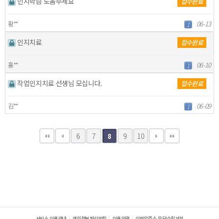
인지학습 도움주세요
접수완료
황**
06-13
1
인지치료
접수완료
홍**
06-10
1
작업인지치료 선생님 모십니다.
접수완료
김**
06-09
1
6
7
9
10
8
서비스 이용안내
개인정보처리방침
이용약관
이메일주소 무단수집거부