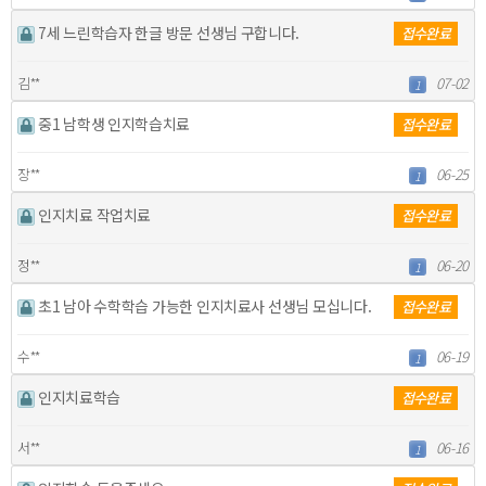
7세 느린학습자 한글 방문 선생님 구합니다.
접수완료
김**
07-02
1
중1 남학생 인지학습치료
접수완료
장**
06-25
1
인지치료 작업치료
접수완료
정**
06-20
1
초1 남아 수학학습 가능한 인지치료사 선생님 모십니다.
접수완료
수**
06-19
1
인지치료학습
접수완료
서**
06-16
1