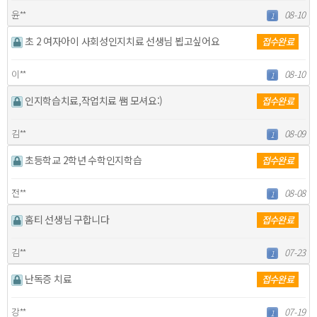
윤**
08-10
1
초 2 여자아이 사회성인지치료 선생님 뵙고싶어요
접수완료
이**
08-10
1
인지학습치료,작업치료 쌤 모셔요:)
접수완료
김**
08-09
1
초등학교 2학년 수학인지학습
접수완료
전**
08-08
1
홈티 선생님 구합니다
접수완료
김**
07-23
1
난독증 치료
접수완료
강**
07-19
1