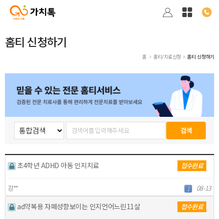
홈티 신청하기
홈
홈티/치료신청
홈티 신청하기
초4학년 ADHD 아동 인지치료
접수완료
강**
08-13
1
ad약복용 자페성향보이는 인지언어느린11살
접수완료