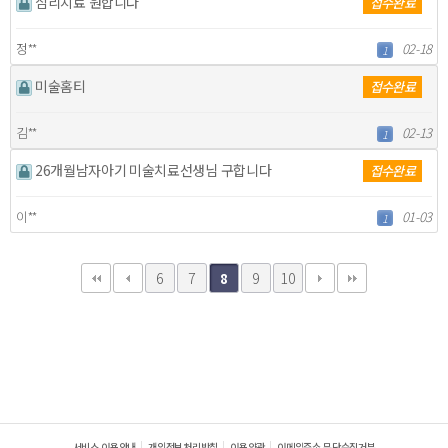
심리치료 원합니다
접수완료
정**
02-18
1
미술홈티
접수완료
김**
02-13
1
26개월남자아기 미술치료선생님 구합니다
접수완료
이**
01-03
1
6
7
9
10
8
서비스 이용안내
개인정보처리방침
이용약관
이메일주소 무단수집거부