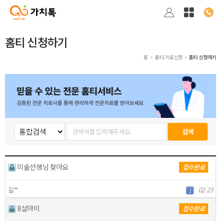
홈티 신청하기
홈
홈티/치료신청
홈티 신청하기
미술선생님 찾아요
접수완료
길**
02-23
1
8살아이
접수완료