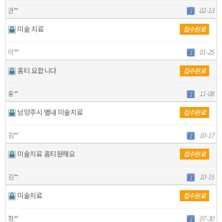
권**
02-13
1
미술 치료
접수완료
이**
01-25
1
홈티 요합니다
접수완료
홍**
11-08
1
남양주시 별내 미술치료
접수완료
김**
10-17
1
미술치료 홈티원해요
접수완료
김**
10-15
1
미술치료
접수완료
정**
07-30
1