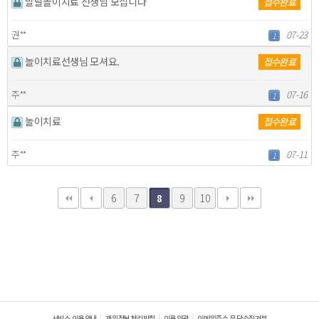
발달놀이치료 선생님 모십니다
접수완료
권**
07-23
1
놀이치료선생님 모셔요.
접수완료
주**
07-16
1
놀이치료
접수완료
주**
07-11
1
6
7
9
10
8
서비스 이용안내
개인정보처리방침
이용약관
이메일주소 무단수집거부