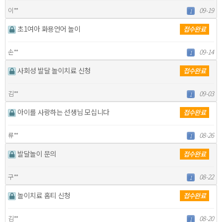
이**
09-19
1
초1여아 화용언어 놀이
접수완료
손**
09-14
1
사회성 발달 놀이치료 신청
접수완료
김**
09-03
1
아이를 사랑하는 선생님 모십니다
접수완료
류**
08-26
1
발달놀이 문의
접수완료
구**
08-22
1
놀이치료 홈티 신청
접수완료
김**
08-20
1