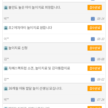
불안도 높은 아이 놀이치료 희망합니다.
접수완료
박**
08-14
1
초2 여자아이 놀이치료 원합니다
접수완료
이**
08-10
1
놀이치료 신청
접수완료
김**
08-08
1
자폐스펙트럼 소견, 놀이치료 및 감각통합치료
접수완료
강**
08-02
1
36개월 아동 발달 놀이 선생님 모십니다.
접수완료
박**
07-24
1