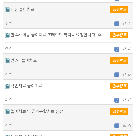
대전 놀이치료
접수완료
주**
11-22
1
만 4세 아동 놀이치료 또래와의 짝치료 요청합니다.(주…
접수완료
유**
11-18
1
만2세 놀이치료
접수완료
김**
11-18
1
작업치료.놀이치료
접수완료
이**
11-15
1
놀이치료 및 감각통합치료 신청
접수완료
김**
10-31
1