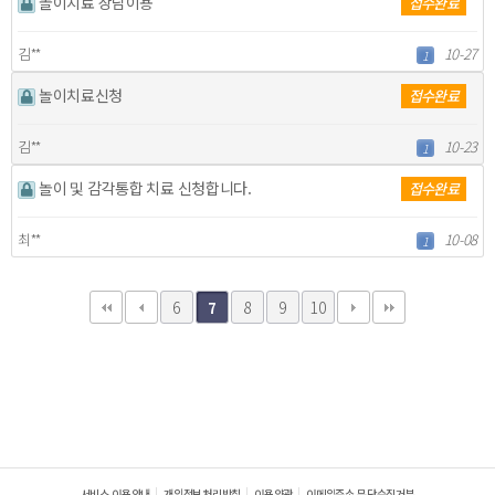
놀이치료 상담이용
접수완료
김**
10-27
1
놀이치료신청
접수완료
김**
10-23
1
놀이 및 감각통합 치료 신청합니다.
접수완료
최**
10-08
1
6
8
9
10
7
서비스 이용안내
개인정보처리방침
이용약관
이메일주소 무단수집거부