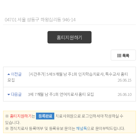
04701 서울 성동구 하왕십리동 946-14
홈티지원하기
목록
이전글
[시간추가] 5세 9개월 남 주1회 인지학습치료사, 특수교사 홈티
모집
26.06.15
다음글
3세 7개월 남 주1회 언어치료사 홈티 모집
26.06.10
※
홈티지원하기
는
등록완료
치료사회원으로 로그인하셔야 작성하실 수
있습니다.
※ 정식치료사 등록여부 및 등록유보 문의는
채널톡
으로 문의부탁드립니다.