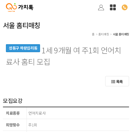
서울 홈티매칭
홈
홈티매칭
서울 홈티매칭
1세 9개월 여 주1회 언어치
성동구 하왕십리동
료사 홈티 모집
목록
모집요강
치료종류
언어치료사
희망횟수
주1회