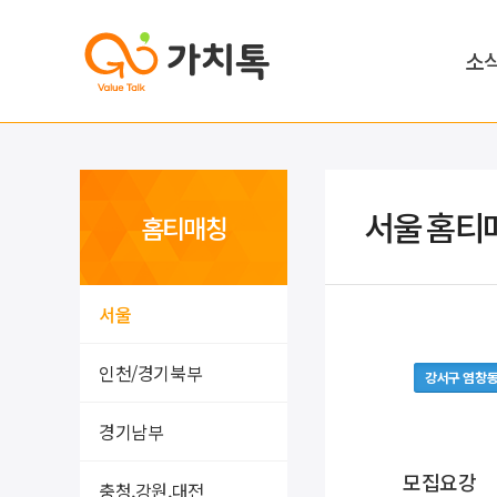
소
서울 홈티
홈티매칭
서울
인천/경기북부
강서구 염창
경기남부
모집요강
충청,강원,대전