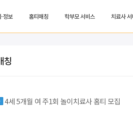
식·정보
홈티매칭
학부모 서비스
치료사 서
매칭
4세 5개월 여 주1회 놀이치료사 홈티 모집
동