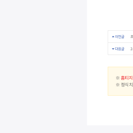
이전글
초
다음글
2
※
홈티지
※ 정식치