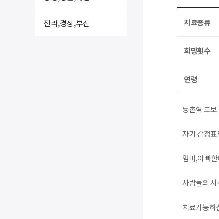
전라,경상,부산
치료종류
희망횟수
연령
등촌역 도보 
자기 감정표
엄마,아빠한
사람들의 시
치료가능하신