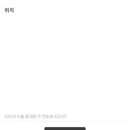
위치
02559 서울 동대문구 전농동 620-67