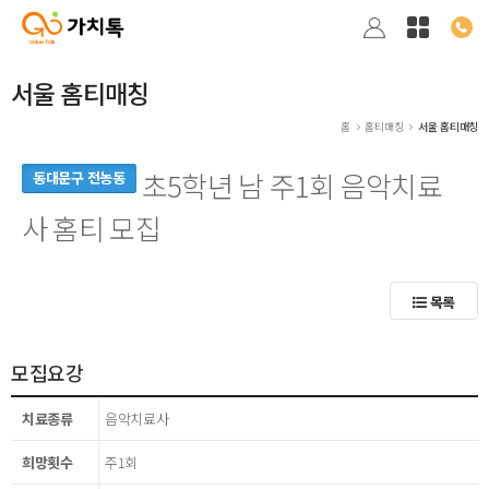
서울 홈티매칭
홈
홈티매칭
서울 홈티매칭
초5학년 남 주1회 음악치료
동대문구 전농동
사 홈티 모집
목록
모집요강
치료종류
음악치료사
희망횟수
주1회