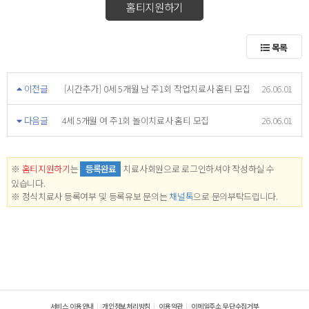
홈티지원하기
목록
이전글
[시간추가] 0세 5개월 남 주1회 작업치료사 홈티 모집
26.06.01
다음글
4세 5개월 여 주1회 놀이치료사 홈티 모집
26.06.01
※
홈티지원하기
는
등록완료
치료사회원으로 로그인하셔야 작성하실 수
있습니다.
※ 정식치료사 등록여부 및 등록유보 문의는
채널톡
으로 문의부탁드립니다.
서비스 이용안내
개인정보처리방침
이용약관
이메일주소 무단수집거부