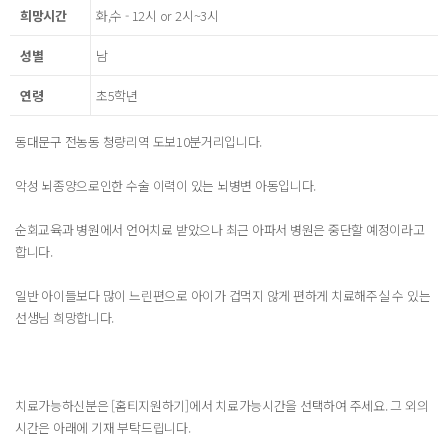
희망시간
화,수 - 12시 or 2시~3시
성별
남
연령
초5학년
동대문구 전농동 청량리역 도보10분거리입니다.
악성 뇌종양으로인한 수술 이력이 있는 뇌병변 아동입니다.
순회교육과 병원에서 언어치료 받았으나 최근 아파서 병원은 중단할 예정이라고
합니다.
일반 아이들보다 많이 느린편으로 아이가 겁먹지 않게 편하게 치료해주실 수 있는
선생님 희망합니다.
치료가능하신분은 [홈티지원하기]에서 치료가능시간을 선택하여 주세요. 그 외의
시간은 아래에 기재 부탁드립니다.