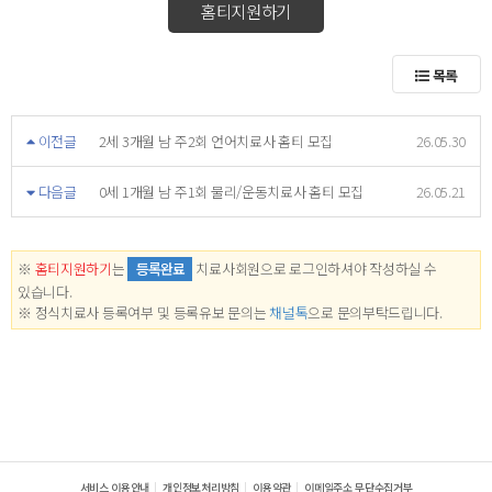
홈티지원하기
목록
이전글
2세 3개월 남 주2회 언어치료사 홈티 모집
26.05.30
다음글
0세 1개월 남 주1회 물리/운동치료사 홈티 모집
26.05.21
※
홈티지원하기
는
등록완료
치료사회원으로 로그인하셔야 작성하실 수
있습니다.
※ 정식치료사 등록여부 및 등록유보 문의는
채널톡
으로 문의부탁드립니다.
서비스 이용안내
개인정보처리방침
이용약관
이메일주소 무단수집거부