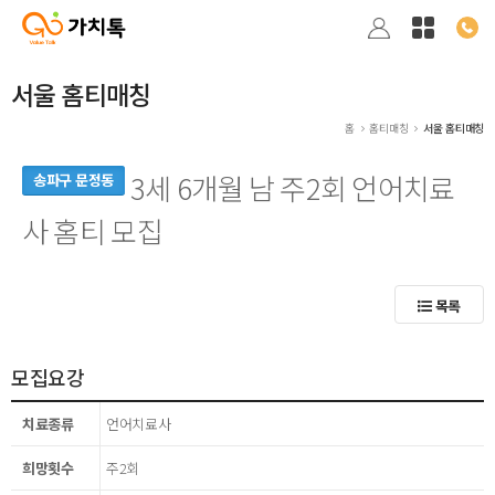
서울 홈티매칭
홈
홈티매칭
서울 홈티매칭
3세 6개월 남 주2회 언어치료
송파구 문정동
사 홈티 모집
목록
모집요강
치료종류
언어치료사
희망횟수
주2회