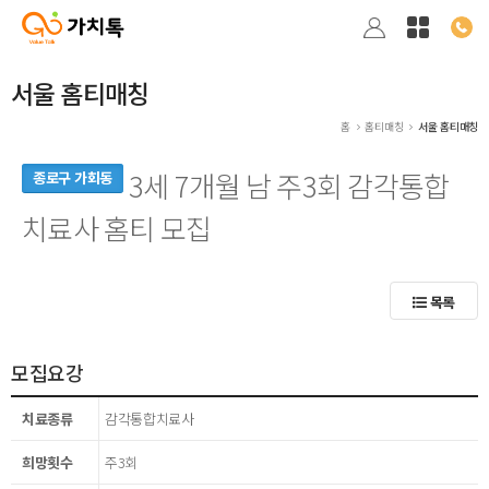
서울 홈티매칭
홈
홈티매칭
서울 홈티매칭
3세 7개월 남 주3회 감각통합
종로구 가회동
치료사 홈티 모집
목록
모집요강
치료종류
감각통합치료사
희망횟수
주3회