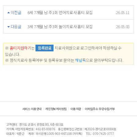
이전글
6세 7개월 남 주1회 언어치료사 홈티 모집
26.05.11
다음글
3세 7개월 남 주3회 놀이치료사 홈티 모집
26.05.08
※
홈티지원하기
는
등록완료
치료사회원으로 로그인하셔야 작성하실 수
있습니다.
※ 정식치료사 등록여부 및 등록유보 문의는
채널톡
으로 문의부탁드립니다.
서비스 이용안내
개인정보처리방침
이용약관
이메일주소 무단수집거부
고객센터 : 경기도 군포시 광정로 80, 6층 603호
가치톡 사업자등록번호 : 461-85-00876
통신판매업신고번호 : 제2026-경기군포-0084호
대표자 : 박준근
계좌 : 우리은행 1005-903-467108 (가치톡)
TEL : 070-7425-3777