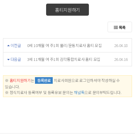
홈티지원하기
목록
이전글
0세 10개월 여 주1회 물리/운동치료사 홈티 모집
26.04.18
다음글
3세 11개월 여 주1회 감각통합치료사 홈티 모집
26.04.16
※
홈티지원하기
는
등록완료
치료사회원으로 로그인하셔야 작성하실 수
있습니다.
※ 정식치료사 등록여부 및 등록유보 문의는
채널톡
으로 문의부탁드립니다.