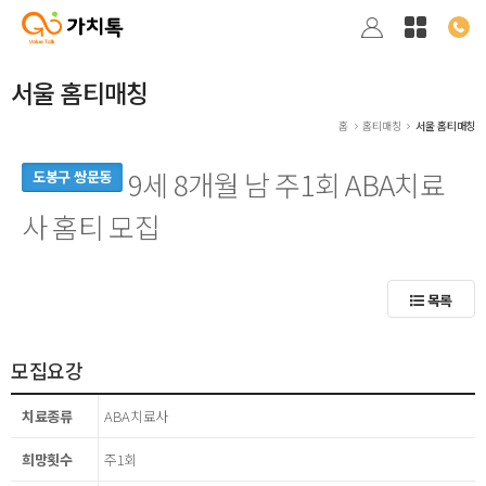
서울 홈티매칭
홈
홈티매칭
서울 홈티매칭
9세 8개월 남 주1회 ABA치료
도봉구 쌍문동
사 홈티 모집
목록
모집요강
치료종류
ABA치료사
희망횟수
주1회