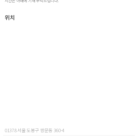
시간은 아래에 기재 부탁드립니다.
위치
01378 서울 도봉구 쌍문동 360-4