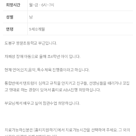
희망시간
월~금 - 6시~7시
성별
남
연령
9세 8개월
도봉구 쌍문초등학교 부근입니다.
자폐성 장애 아동으로 올해 초4학년 아이 입니다.
현재 언어,인지,음악, 특수체육 진행중이라고 하십니다.
통합반에서 텐트럼이 심하고 규칙을 안지키고 친구들, 선생님들을 때리거나 꼬집
고 멋대로 하는 경향이 있어서 홈티로 ABA진행 희망하십니다.
부모님께서 배우고 싶어 참관수업 희망하십니다.
치료가능하신분은 [홈티지원하기]에서 치료가능시간을 선택하여 주세요. 그 외의