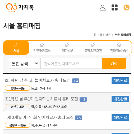
서울 홈티매칭
홈
홈티매칭
서울 홈티매칭
서울
인천/경기 북부
경기남부
충청,강원,대전
전라,경상,부산
초1학년 남 주1회 놀이치료사 홈티 모집
매칭완료
+ 4
토,일 - 9시~1시
양천구 목동
초1학년 남 주1회 인지학습치료사 홈티 모집
매칭완료
+ 3
월,수,목 - 6시30분~7시30분
양천구 목동
1세 0개월 여 주1회 언어치료사 홈티 모집
매칭완료
+ 5
화,수,목,금 - 1시~6시
금천구 시흥동