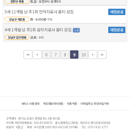
토,일 - 오전9시~오후5시
양천구 목동
5세 11개월 남 주1회 언어치료사 홈티 모집
매칭완료
화 - 6시30분~7시
강남구 개포동
4세 1개월 남 주1회 음악치료사 홈티 모집
매칭완료
+ 4
금,토 - 3시
강남구 압구정동
6
7
8
10
9
서비스 이용안내
개인정보처리방침
이용약관
이메일주소 무단수집거부
고객센터 : 경기도 군포시 광정로 80, 6층 603호
가치톡 사업자등록번호 : 461-85-00876
통신판매업신고번호 : 제2026-경기군포-0084호
대표자 : 박준근
계좌 : 우리은행 1005-903-467108 (가치톡)
TEL : 070-7425-3777