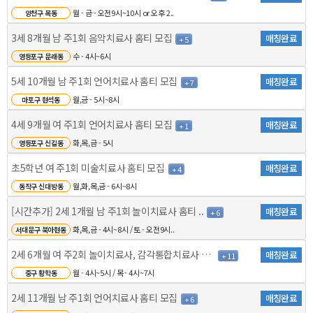
월 - 금 - 오전9시~10시 or 오후 2..
양천구 목동
3세 8개월 남 주1회 음악치료사 홈티 모집
매칭완료
+ 5
수 - 4시~6시
영등포구 문래동
5세 10개월 남 주1회 언어치료사 홈티 모집
매칭완료
+ 7
월,금 - 5시~8시
마포구 현석동
4세 9개월 여 주1회 언어치료사 홈티 모집
매칭완료
+ 1
화,목,금 - 5시
영등포구 신길동
초5학년 여 주1회 미술치료사 홈티 모집
매칭완료
+ 4
월,화,목,금 - 6시~8시
동작구 신대방동
[시간추가] 2세 1개월 남 주1회 놀이치료사 홈티 ..
매칭완료
+ 6
화,목,금 - 4시~8시 / 토 - 오전9시..
서대문구 북아현동
2세 6개월 여 주2회 놀이치료사, 감각통합치료사 홈티..
매칭완료
+ 11
월 - 4시~5시 / 목 - 4시~7시
중구 황학동
2세 11개월 남 주1회 언어치료사 홈티 모집
매칭완료
+ 6