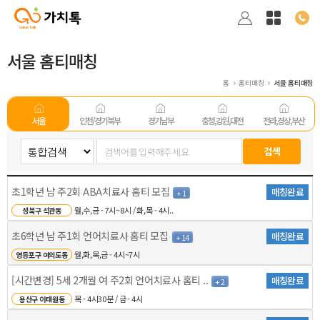
서울 홈티매칭
홈
홈티매칭
서울 홈티매칭
서울
인천/경기 북부
경기남부
충청,강원,대전
전라,경상,부산
초1학년 남 주2회 ABA치료사 홈티 모집
매칭완료
+ 1
월,수,금 - 7시~8시 / 화,목 - 4시..
성북구 석관동
초6학년 남 주1회 언어치료사 홈티 모집
매칭완료
+ 14
월,화,목,금 - 4시~7시
영등포구 여의도동
[시간변경] 5세 2개월 여 주2회 언어치료사 홈티 ..
매칭완료
+ 2
목 - 4시30분 / 금 - 4시
용산구 이태원동