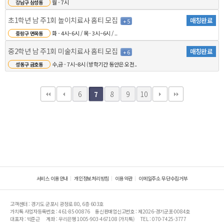
월 - 7시
강남구 삼성동
초1학년 남 주1회 놀이치료사 홈티 모집
매칭완료
+ 5
화 - 4시~6시 / 목 - 3시~6시 / ..
중랑구 면목동
중2학년 남 주1회 미술치료사 홈티 모집
매칭완료
+ 6
수,금 - 7시~8시 (방학기간 동안은 오전..
성동구 금호동
6
8
9
10
7
서비스 이용안내
개인정보처리방침
이용약관
이메일주소 무단수집거부
고객센터 : 경기도 군포시 광정로 80, 6층 603호
가치톡 사업자등록번호 : 461-85-00876
통신판매업신고번호 : 제2026-경기군포-0084호
대표자 : 박준근
계좌 : 우리은행 1005-903-467108 (가치톡)
TEL : 070-7425-3777