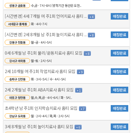
수,금 - 7시~8시 (방학기간 동안은 오전..
성동구 금호동
[시간변경] 4세 7개월 여 주1회 언어치료사 홈티 ..
매칭완료
+ 4
화 - 4시~7시
서대문구 홍제동
[시간변경] 2세 8개월 남 주1회 놀이치료사 홈티 ..
매칭완료
+ 8
월~금 - 4시~5시
강동구 천호동
0세 6개월 남 주1회 물리/운동치료사 홈티 모집
매칭완료
+ 8
월~토 - 2시~5시
강서구 마곡동
2세 10개월 여 주1회 작업치료사 홈티 모집
매칭완료
+ 9
화 - 3시~5시 / 수 - 4시~5시
송파구 신천동
2세 2개월 남 주1회 ABA치료사 홈티 모집
매칭완료
+ 1
월,수,목,금 - 4시~6시 / 화 - 5시..
마포구 창전동
초4학년 남 주1회 인지학습치료사 홈티 모집
매칭완료
+ 7
월 - 2시~4시 / 화,목 - 2시~5시
강남구 도곡동
3세 8개월 남 주1회 놀이치료사 홈티 모집
매칭완료
+ 6