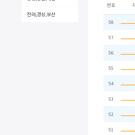
번호
전라,경상,부산
58
57
56
55
54
53
52
51