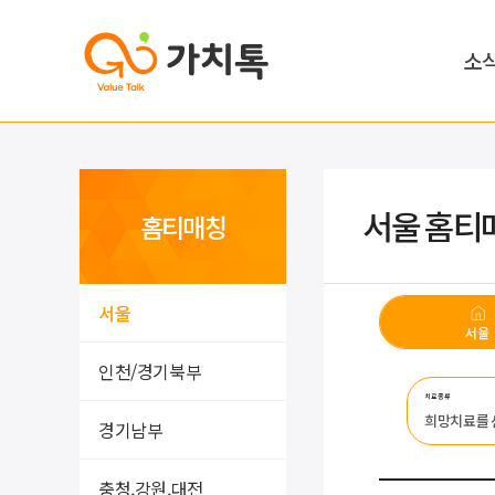
소
서울 홈티
홈티매칭
서울
서울
인천/경기북부
치료종류
희망치료를
경기남부
충청,강원,대전