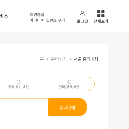
회원가입
비스
아이디/비밀번호 찾기
로그인
전체보기
홈
홈티매칭
서울 홈티매칭
충청,강원,대전
전라,경상,부산