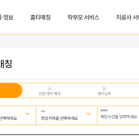
식·정보
홈티매칭
학부모 서비스
치료사 서
매칭
인천/경기 북부
경기남부
통합검색
지 역
 선택하세요
희망지역을 선택하세요