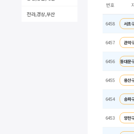
번호
전라,경상,부산
6458
서초구
6457
관악구
6456
동대문구
6455
용산구
6454
송파구
6453
양천구