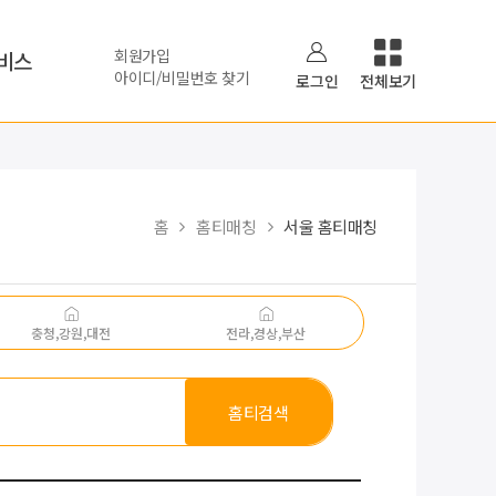
회원가입
비스
아이디/비밀번호 찾기
로그인
전체보기
홈
홈티매칭
서울 홈티매칭
충청,강원,대전
전라,경상,부산