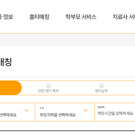
식·정보
홈티매칭
학부모 서비스
치료사 서
매칭
인천/경기 북부
경기남부
통합검색
지 역
 선택하세요
희망지역을 선택하세요