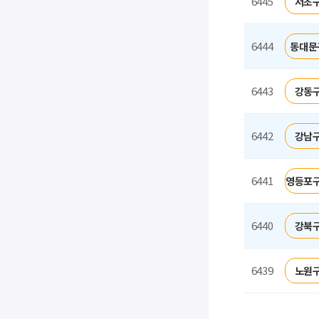
6445
서초구
6444
동대문
6443
강동구
6442
강남구
6441
영등포구
6440
강북구
6439
노원구