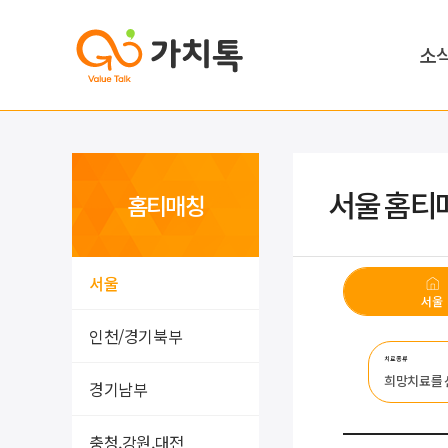
소
서울 홈티
홈티매칭
서울
서울
인천/경기북부
치료종류
희망치료를
경기남부
충청,강원,대전