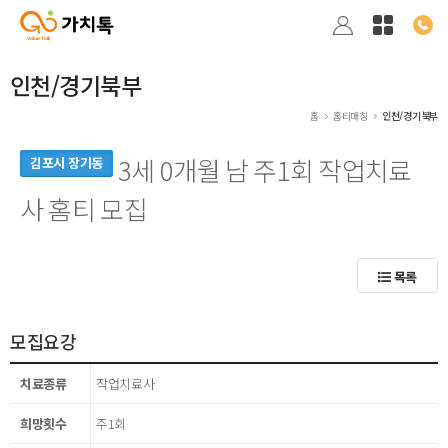
인천/경기북부
홈
홈티매칭
인천/경기북부
3세 0개월 남 주1회 작업치료
김포시 장기동
사 홈티 모집
목록
모집요강
치료종류
작업치료사
희망횟수
주1회