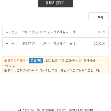
홈티지원하기
목록
이전글
2세 0개월 남 주3회 언어치료사 홈티 모집
26.06.29
다음글
4세 5개월 남 주1회 놀이치료사 홈티 모집
26.06.09
※
홈티지원하기
는
등록완료
치료사회원으로 로그인하셔야 작성하실 수
있습니다.
※ 정식치료사 등록여부 및 등록유보 문의는
채널톡
으로 문의부탁드립니다.
서비스 이용안내
개인정보처리방침
이용약관
이메일주소 무단수집거부