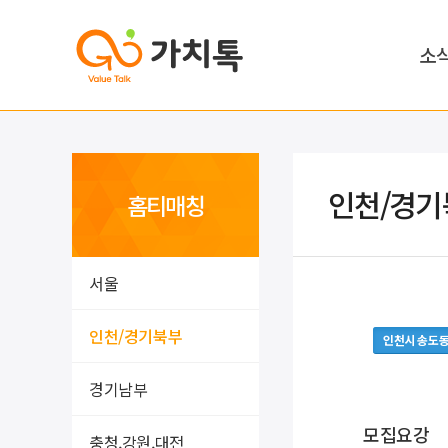
소
인천/경기
홈티매칭
서울
인천/경기북부
인천시 송도
경기남부
모집요강
충청,강원,대전