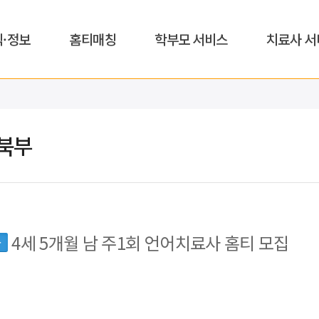
식·정보
홈티매칭
학부모 서비스
치료사 서
북부
4세 5개월 남 주1회 언어치료사 홈티 모집
동