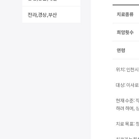
전라,경상,부산
치료종류
희망횟수
연령
위치: 인천
대상: 이사로
현재 수준:
하려 하며,
치료 목표: 