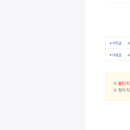
이전글
4
다음글
4
※
홈티지
※ 정식치