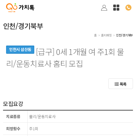
인천/경기북부
홈
홈티매칭
인천/경기북부
[급구] 0세 1개월 여 주1회 물
인천시 삼산동
리/운동치료사 홈티 모집
목록
모집요강
치료종류
물리/운동치료사
희망횟수
주1회