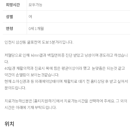
희망시간
모두가능
성별
여
연령
0세 1개월
인천시 삼산동 굴포천역 도보 5분거리입니다.
저혈당으로 인해 뇌mri결과 백질연회증 진단 받았고 낭성이며 경도라고 하셨습니
다.
40일경 재활의학과 진료시 목에 힘은 평균이상이라 했고 눈맞춤은 되는것 같고
약간의 손떨림이 보이는것같습니다.
현재 소아신경과 등 외래예약상태이며 재활치료 대기 전 홈티상담 후 받고 싶어서
문의드립니다.
치료가능하신분은 [홈티지원하기]에서 치료가능시간을 선택하여 주세요. 그 외의
시간은 아래에 기재 부탁드립니다.
위치