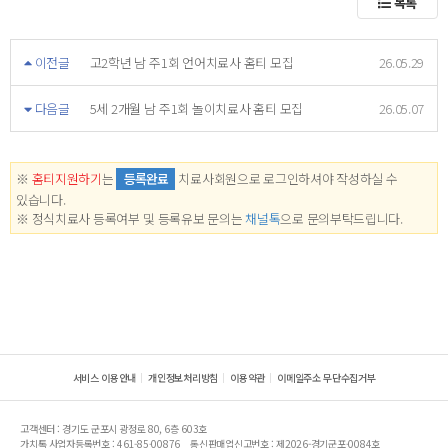
목록
이전글
고2학년 남 주1회 언어치료사 홈티 모집
26.05.29
다음글
5세 2개월 남 주1회 놀이치료사 홈티 모집
26.05.07
※
홈티지원하기
는
등록완료
치료사회원으로 로그인하셔야 작성하실 수
있습니다.
※ 정식치료사 등록여부 및 등록유보 문의는
채널톡
으로 문의부탁드립니다.
서비스 이용안내
개인정보처리방침
이용약관
이메일주소 무단수집거부
고객센터 : 경기도 군포시 광정로 80, 6층 603호
가치톡 사업자등록번호 : 461-85-00876
통신판매업신고번호 : 제2026-경기군포-0084호