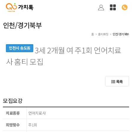
인천/경기북부
홈
홈티매칭
인천/경기북부
3세 2개월 여 주1회 언어치료
인천시 송도동
사 홈티 모집
목록
모집요강
치료종류
언어치료사
희망횟수
주1회