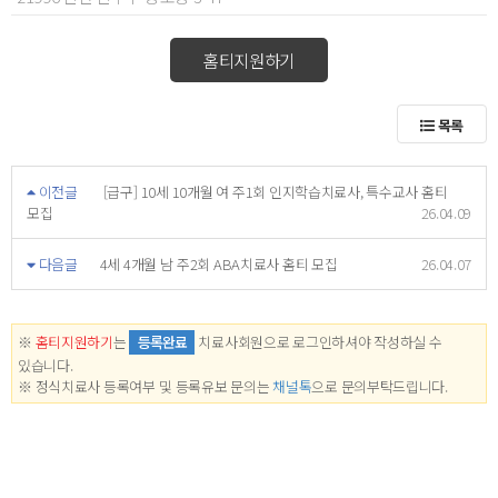
홈티지원하기
목록
이전글
[급구] 10세 10개월 여 주1회 인지학습치료사, 특수교사 홈티
모집
26.04.09
다음글
4세 4개월 남 주2회 ABA치료사 홈티 모집
26.04.07
※
홈티지원하기
는
등록완료
치료사회원으로 로그인하셔야 작성하실 수
있습니다.
※ 정식치료사 등록여부 및 등록유보 문의는
채널톡
으로 문의부탁드립니다.