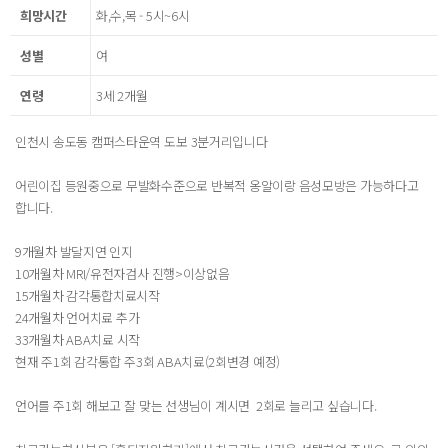
희망시간
화,수,목 - 5시~6시
성별
여
연령
3세 2개월
인천시 송도동 캠퍼스타운역 도보 3분거리입니다
어린이집 등원중으로 무발화수준으로 반복적 옹알이랑 음성모방은 가능하다고
합니다.
9개월차 발달지연 인지
10개월차 MRI/유전자검사 진행>이상없음
15개월차 감각통합치료시작
24개월차 언어치료 추가
33개월차 ABA치료 시작
현재 주1회 감각통합 주3회 ABA치료(2회변경 예정)
언어를 주1회 해보고 잘 맞는 선생님이 계시면 2회로 늘리고 싶습니다.