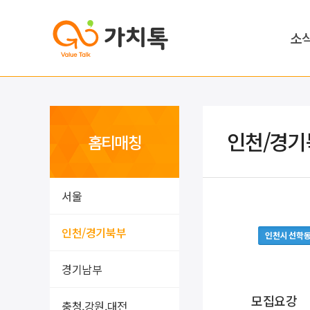
소
인천/경기
홈티매칭
서울
인천/경기북부
인천시 선학
경기남부
모집요강
충청,강원,대전