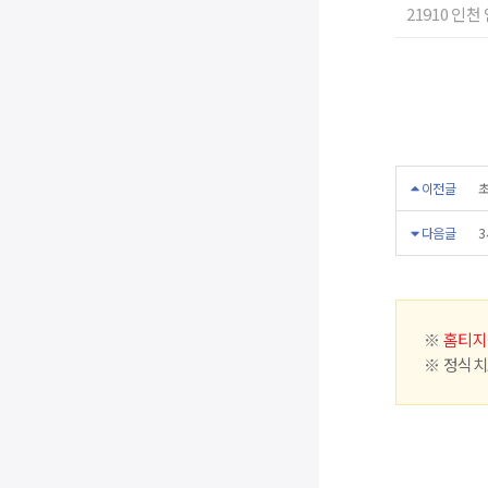
21910 인천
이전글
초
다음글
3
※
홈티지
※ 정식치