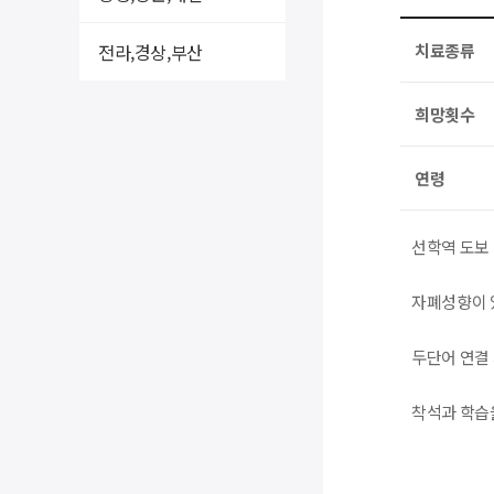
전라,경상,부산
치료종류
희망횟수
연령
선학역 도보 
자폐성향이 
두단어 연결
착석과 학습