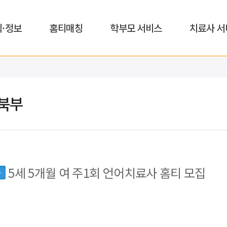
식·정보
홈티매칭
학부모 서비스
치료사 서
북부
5세 5개월 여 주1회 언어치료사 홈티 모집
동