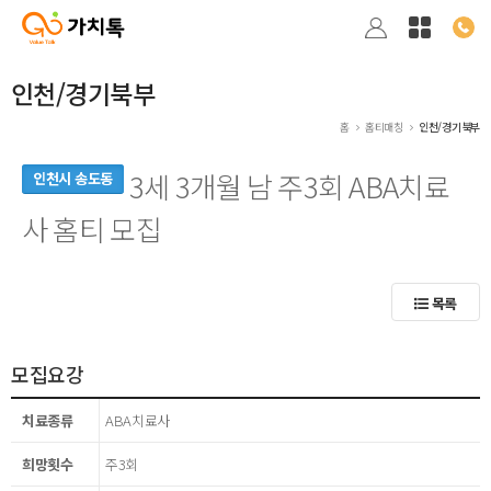
인천/경기북부
홈
홈티매칭
인천/경기북부
3세 3개월 남 주3회 ABA치료
인천시 송도동
사 홈티 모집
목록
모집요강
치료종류
ABA치료사
희망횟수
주3회