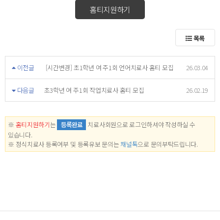
홈티지원하기
목록
이전글
[시간변경] 초1학년 여 주1회 언어치료사 홈티 모집
26.03.04
다음글
초3학년 여 주1회 작업치료사 홈티 모집
26.02.19
※
홈티지원하기
는
등록완료
치료사회원으로 로그인하셔야 작성하실 수
있습니다.
※ 정식치료사 등록여부 및 등록유보 문의는
채널톡
으로 문의부탁드립니다.