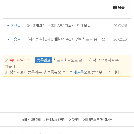
목록
이전글
3세 3개월 남 주3회 ABA치료사 홈티 모집
26.02.26
다음글
[시간변경] 1세 3개월 여 주1회 언어치료사 홈티 모집
26.02.19
※
홈티지원하기
는
등록완료
치료사회원으로 로그인하셔야 작성하실 수
있습니다.
※ 정식치료사 등록여부 및 등록유보 문의는
채널톡
으로 문의부탁드립니다.
서비스 이용안내
개인정보처리방침
이용약관
이메일주소 무단수집거부