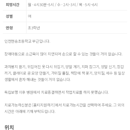
희망시간
월 - 4시30분~5시 / 수 - 2시~3시 / 목 - 5시~6시
성별
여
연령
초3학년
인천현송초등학교 부근입니다.
장애아동으로 소근육이 많이 지연되어 손으로 할 수 있는 것들이 거의 없습니다.
과자봉지 뜯기, 뒤집어진 옷 다시 뒤집기, 양말 개기, 지퍼 잠그기, 양말 신기, 장갑
끼기, 클레이로 공 모양 만들기, 가위질 풀칠, 책장에 책 꽂기, 양치질, 세수 등 일상
생활에서 혼자 해내는 것들이 거의 없습니다.
독립보행 이후 병원에서 치료종결하면서 작업치료를 하지 못했습니다.
치료가능하신분은 [홈티지원하기]에서 치료가능시간을 선택하여 주세요. 그 외의
시간은 아래에 기재 부탁드립니다.
위치