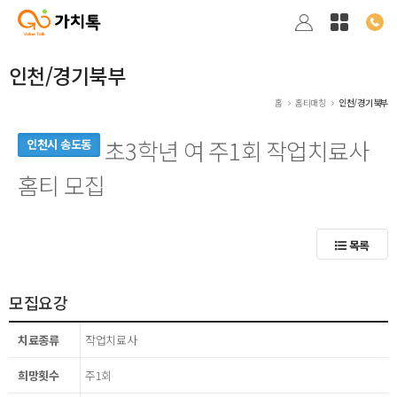
인천/경기북부
홈
홈티매칭
인천/경기북부
초3학년 여 주1회 작업치료사
인천시 송도동
홈티 모집
목록
모집요강
치료종류
작업치료사
희망횟수
주1회