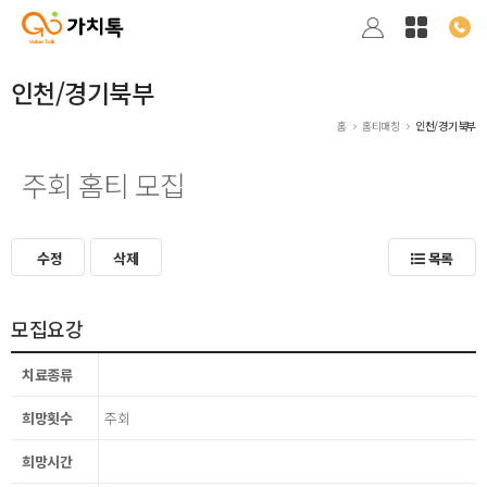
인천/경기북부
홈
홈티매칭
인천/경기북부
주회 홈티 모집
수정
삭제
목록
모집요강
치료종류
희망횟수
주회
희망시간