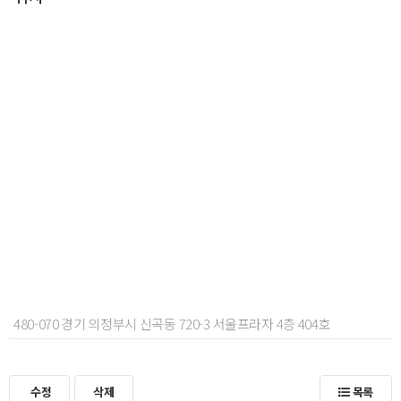
480-070 경기 의정부시 신곡동 720-3 서울프라자 4층 404호
수정
삭제
목록