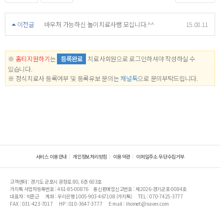
이전글
바우처 가능하신 놀이치료사쌤 모십니다.^^
15.08.11
※
홈티지원하기
는
등록완료
치료사회원으로 로그인하셔야 작성하실 수
있습니다.
※ 정식치료사 등록여부 및 등록유보 문의는
채널톡
으로 문의부탁드립니다.
서비스 이용안내
개인정보처리방침
이용약관
이메일주소 무단수집거부
고객센터 : 경기도 군포시 광정로 80, 6층 603호
가치톡 사업자등록번호 : 461-85-00876
통신판매업신고번호 : 제2026-경기군포-0084호
대표자 : 박준근
계좌 : 우리은행 1005-903-467108 (가치톡)
TEL : 070-7425-3777
FAX : 031-423-7017
HP : 010-3647-3777
E-mail : ihomet@naver.com