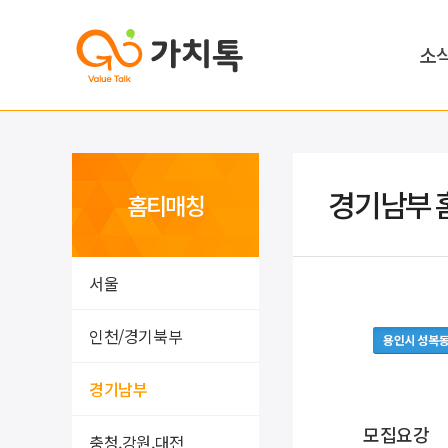
소
경기남부 
홈티매칭
서울
인천/경기북부
용인시 성복
경기남부
모집요강
충청,강원,대전