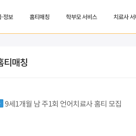
식·정보
홈티매칭
학부모 서비스
치료사 서
홈티매칭
9세1개월 남 주1회 언어치료사 홈티 모집
동