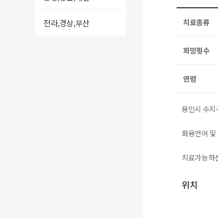
전라,경상,부산
치료종류
희망횟수
연령
용인시 수지
화용언어 및
치료가능하신
위치