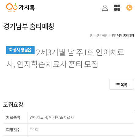
경기남부 홈티매칭
홈
홈티매칭
경기남부 홈티매칭
2세3개월 남 주1회 언어치료
화성시 향남읍
사, 인지학습치료사 홈티 모집
목록
모집요강
치료종류
언어치료사, 인지학습치료사
희망횟수
주1회