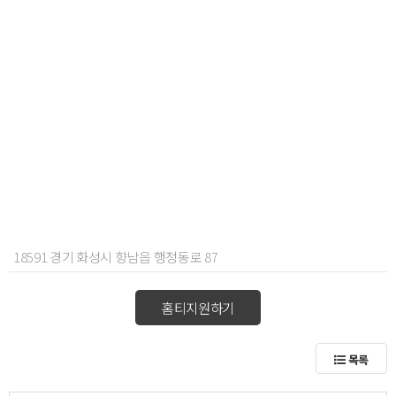
18591 경기 화성시 향남읍 행정동로 87
홈티지원하기
목록