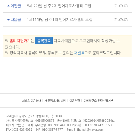
이전글
5세 2개월 남 주2회 언어치료사 홈티 모집
21.09.08
다음글
1세11개월 남 주1회 언어치료사 홈티 모집
21.09.08
※
홈티지원하기
는
등록완료
치료사회원으로 로그인하셔야 작성하실 수
있습니다.
※ 정식치료사 등록여부 및 등록유보 문의는
채널톡
으로 문의부탁드립니다.
서비스 이용안내
개인정보처리방침
이용약관
이메일주소 무단수집거부
고객센터 : 경기도 군포시 광정로 80, 6층 603호
가치톡 사업자등록번호 : 461-85-00876
통신판매업신고번호 : 제2026-경기군포-0084호
대표자 : 박준근
계좌 : 우리은행 1005-903-467108 (가치톡)
TEL : 070-7425-3777
FAX : 031-423-7017
HP : 010-3647-3777
E-mail : ihomet@naver.com