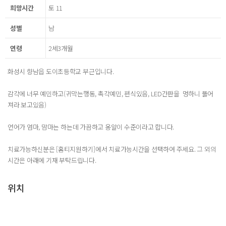
희망시간
토 11
성별
남
연령
2세3개월
화성시 향남읍 도이초등학교 부근입니다.
감각에 너무 예민하고(귀막는행동, 촉각예민, 편식있음, LED간판을 멍하니 뚫어
져라 보고있음)
언어가 엄마, 맘마는 하는데 가끔하고 옹알이 수준이라고 합니다.
치료가능하신분은 [홈티지원하기]에서 치료가능시간을 선택하여 주세요. 그 외의
시간은 아래에 기재 부탁드립니다.
위치