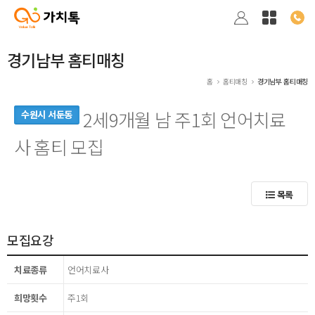
경기남부 홈티매칭
홈
홈티매칭
경기남부 홈티매칭
2세9개월 남 주1회 언어치료
수원시 서둔동
사 홈티 모집
목록
모집요강
치료종류
언어치료사
희망횟수
주1회