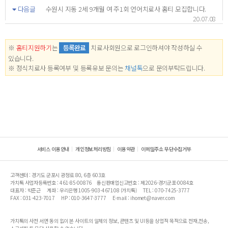
다음글
수원시 지동 2세 9개월 여 주1회 언어치료사 홈티 모집합니다.
20.07.08
※
홈티지원하기
는
등록완료
치료사회원으로 로그인하셔야 작성하실 수
있습니다.
※ 정식치료사 등록여부 및 등록유보 문의는
채널톡
으로 문의부탁드립니다.
서비스 이용안내
개인정보처리방침
이용약관
이메일주소 무단수집거부
고객센터 : 경기도 군포시 광정로 80, 6층 603호
가치톡 사업자등록번호 : 461-85-00876
통신판매업신고번호 : 제2026-경기군포-0084호
대표자 : 박준근
계좌 : 우리은행 1005-903-467108 (가치톡)
TEL : 070-7425-3777
FAX : 031-423-7017
HP : 010-3647-3777
E-mail : ihomet@naver.com
가치톡의 사전 서면 동의 없이 본 사이트의 일체의 정보, 콘텐츠 및 UI등을 상업적 목적으로 전재,전송,