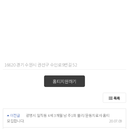
16620 경기 수원시 권선구 수인로9번길 52
홈티지원하기
목록
이전글
광명시 일직동 4세 3개월 남 주1회 물리/운동치료사 홈티
모집합니다.
20.07.09