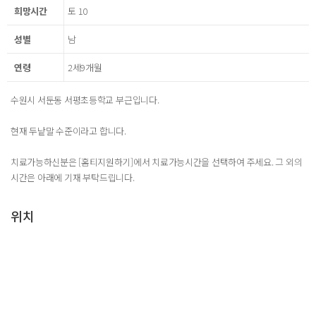
희망시간
토 10
성별
남
연령
2세9개월
수원시 서둔동 서평초등학교 부근입니다.
현재 두낱말 수준이라고 합니다.
치료가능하신분은 [홈티지원하기]에서 치료가능시간을 선택하여 주세요. 그 외의
시간은 아래에 기재 부탁드립니다.
위치