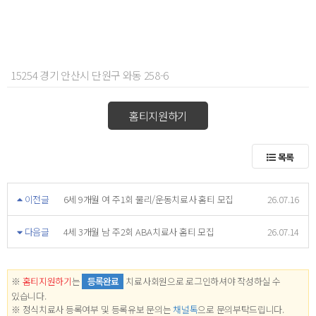
15254 경기 안산시 단원구 와동 258-6
홈티지원하기
목록
이전글
6세 9개월 여 주1회 물리/운동치료사 홈티 모집
26.07.16
다음글
4세 3개월 남 주2회 ABA치료사 홈티 모집
26.07.14
※
홈티지원하기
는
등록완료
치료사회원으로 로그인하셔야 작성하실 수
있습니다.
※ 정식치료사 등록여부 및 등록유보 문의는
채널톡
으로 문의부탁드립니다.