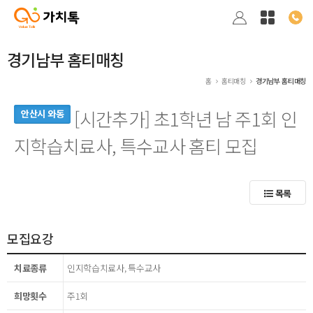
경기남부 홈티매칭
홈
홈티매칭
경기남부 홈티매칭
[시간추가] 초1학년 남 주1회 인
안산시 와동
지학습치료사, 특수교사 홈티 모집
목록
모집요강
치료종류
인지학습치료사, 특수교사
희망횟수
주1회