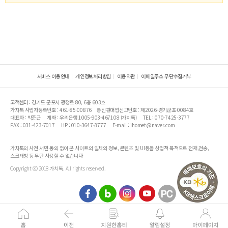
서비스 이용안내
개인정보처리방침
이용약관
이메일주소 무단수집거부
고객센터 : 경기도 군포시 광정로 80, 6층 603호
가치톡 사업자등록번호 : 461-85-00876
통신판매업신고번호 : 제2026-경기군포-0084호
대표자 : 박준근
계좌 : 우리은행 1005-903-467108 (가치톡)
TEL : 070-7425-3777
FAX : 031-423-7017
HP : 010-3647-3777
E-mail : ihomet@naver.com
가치톡의 사전 서면 동의 없이 본 사이트의 일체의 정보, 콘텐츠 및 UI등을 상업적 목적으로 전재,전송,
스크래핑 등 무단 사용할 수 없습니다
Copyright ⓒ 2018 가치톡. All rights reserved.