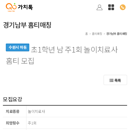
경기남부 홈티매칭
홈
홈티매칭
경기남부 홈티매칭
초1학년 남 주1회 놀이치료사
수원시 하동
홈티 모집
목록
모집요강
치료종류
놀이치료사
희망횟수
주1회