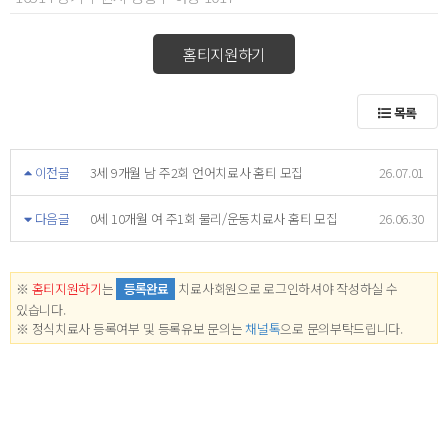
홈티지원하기
목록
이전글
3세 9개월 남 주2회 언어치료사 홈티 모집
26.07.01
다음글
0세 10개월 여 주1회 물리/운동치료사 홈티 모집
26.06.30
※
홈티지원하기
는
등록완료
치료사회원으로 로그인하셔야 작성하실 수
있습니다.
※ 정식치료사 등록여부 및 등록유보 문의는
채널톡
으로 문의부탁드립니다.