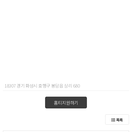
18307 경기 화성시 효행구 봉담읍 상리 680
홈티지원하기
목록