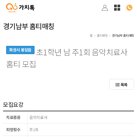
경기남부 홈티매칭
홈
홈티매칭
경기남부 홈티매칭
초1학년 남 주1회 음악치료사
화성시 봉담읍
홈티 모집
목록
모집요강
치료종류
음악치료사
희망횟수
주1회