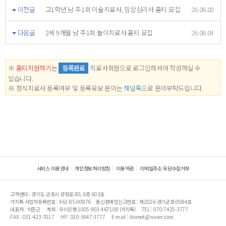
이전글
고1학년 남 주1회 미술치료사, 임상심리사 홈티 모집
26.06.08
다음글
2세 9개월 남 주1회 놀이치료사 홈티 모집
26.06.04
※
홈티지원하기
는
등록완료
치료사회원으로 로그인하셔야 작성하실 수
있습니다.
※ 정식치료사 등록여부 및 등록유보 문의는
채널톡
으로 문의부탁드립니다.
서비스 이용안내
개인정보처리방침
이용약관
이메일주소 무단수집거부
고객센터 : 경기도 군포시 광정로 80, 6층 603호
가치톡 사업자등록번호 : 461-85-00876
통신판매업신고번호 : 제2026-경기군포-0084호
대표자 : 박준근
계좌 : 우리은행 1005-903-467108 (가치톡)
TEL : 070-7425-3777
FAX : 031-423-7017
HP : 010-3647-3777
E-mail : ihomet@naver.com