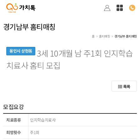
경기남부 홈티매칭
홈
홈티매칭
경기남부 홈티매칭
3세 10개월 남 주1회 인지학습
용인시 상현동
치료사 홈티 모집
목록
모집요강
치료종류
인지학습치료사
희망횟수
주1회