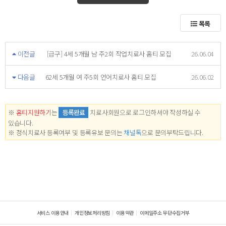
목록
이전글
[급구] 4세 5개월 남 주2회 작업치료사 홈티 모집
26.06.04
다음글
62세 5개월 여 주5회 언어치료사 홈티 모집
26.06.02
※
홈티지원하기
는
등록완료
치료사회원으로 로그인하셔야 작성하실 수
있습니다.
※ 정식치료사 등록여부 및 등록유보 문의는
채널톡
으로 문의부탁드립니다.
서비스 이용안내
개인정보처리방침
이용약관
이메일주소 무단수집거부