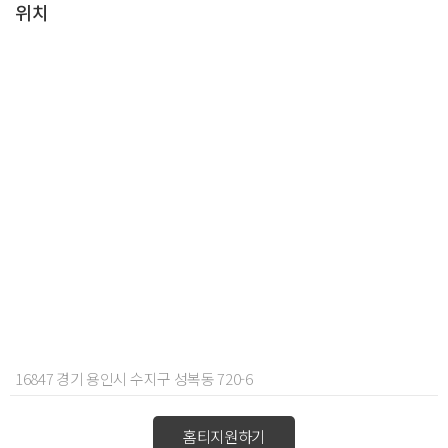
위치
16847 경기 용인시 수지구 성복동 720-6
홈티지원하기