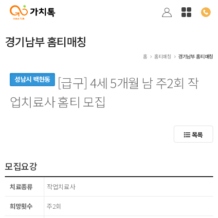
경기남부 홈티매칭
홈
홈티매칭
경기남부 홈티매칭
[급구] 4세 5개월 남 주2회 작
성남시 백현동
업치료사 홈티 모집
목록
모집요강
치료종류
작업치료사
희망횟수
주2회