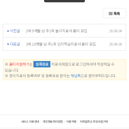
목록
이전글
2세 9개월 남 주1회 놀이치료사 홈티 모집
26.06.04
다음글
3세 10개월 남 주1회 인지학습치료사 홈티 모집
26.06.04
※
홈티지원하기
는
등록완료
치료사회원으로 로그인하셔야 작성하실 수
있습니다.
※ 정식치료사 등록여부 및 등록유보 문의는
채널톡
으로 문의부탁드립니다.
서비스 이용안내
개인정보처리방침
이용약관
이메일주소 무단수집거부