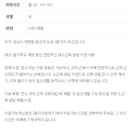
희망시간
월~금 - 4시~8시
성별
남
연령
4세 5개월
위치: 성남시 백현동 판교역 도보 3분거리 부근입니다.
대상: 놀이학교 재원 중인 전반적인 대소근육 발달 지연 아동
현재 수준: 걷고 뛰는 이동 운동은 가능하나, 코어 근육이 약해 전반적으로 신체 근
긴장도가 떨어지는 상태입니다. 소근육 발달 지연으로 인해 연필 잡기, 단추 채우
기, 지퍼 올리기 등의 일상생활 동작(ADL) 수행에 어려움이 있습니다.
치료 목표: 전신 코어 근력 강화(대근육 재활) 및 일상생활 기능 향상을 위한 소근
육 발달 재활 수업
치료가능하신분은 [홈티지원하기]에서 치료가능시간을 선택하여 주세요. 그 외의
시간은 아래에 기재 부탁드립니다.