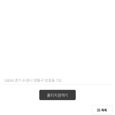
16684 경기 수원시 영통구 망포동 791
홈티지원하기
목록