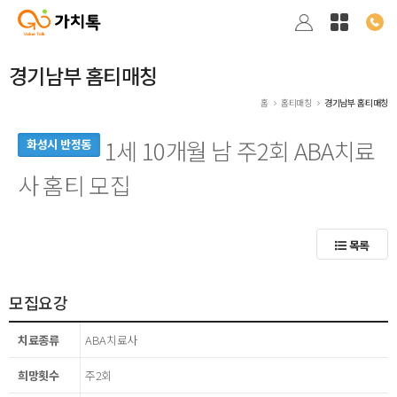
경기남부 홈티매칭
홈
홈티매칭
경기남부 홈티매칭
1세 10개월 남 주2회 ABA치료
화성시 반정동
사 홈티 모집
목록
모집요강
치료종류
ABA치료사
희망횟수
주2회