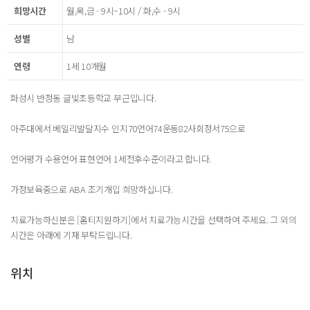
희망시간
월,목,금 - 9시~10시 / 화,수 - 9시
성별
남
연령
1세 10개월
화성시 반정동 글빛초등학교 부근입니다.
아주대에서 베일리발달지수 인지70언어74운동82사회정서75으로
언어평가 수용언어 표현언어 1세전후수준이라고 합니다.
가정보육중으로 ABA 조기개입 희망하십니다.
치료가능하신분은 [홈티지원하기]에서 치료가능시간을 선택하여 주세요. 그 외의
시간은 아래에 기재 부탁드립니다.
위치