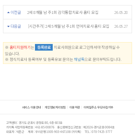
이전글
2세 8개월 남 주1회 감각통합치료사 홈티 모집
26.05.28
다음글
[시간추가] 2세 5개월 남 주1회 언어치료사 홈티 모집
26.05.27
※
홈티지원하기
는
등록완료
치료사회원으로 로그인하셔야 작성하실 수
있습니다.
※ 정식치료사 등록여부 및 등록유보 문의는
채널톡
으로 문의부탁드립니다.
서비스 이용안내
개인정보처리방침
이용약관
이메일주소 무단수집거부
고객센터 : 경기도 군포시 광정로 80, 6층 603호
가치톡 사업자등록번호 : 461-85-00876
통신판매업신고번호 : 제2026-경기군포-0084호
대표자 : 박준근
계좌 : 우리은행 1005-903-467108 (가치톡)
TEL : 070-7425-3777