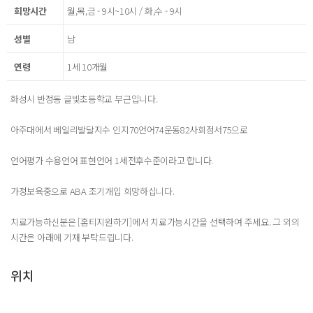
희망시간
월,목,금 - 9시~10시 / 화,수 - 9시
성별
남
연령
1세 10개월
화성시 반정동 글빛초등학교 부근입니다.
아주대에서 베일리발달지수 인지70언어74운동82사회정서75으로
언어평가 수용언어 표현언어 1세전후수준이라고 합니다.
가정보육중으로 ABA 조기개입 희망하십니다.
치료가능하신분은 [홈티지원하기]에서 치료가능시간을 선택하여 주세요. 그 외의
시간은 아래에 기재 부탁드립니다.
위치