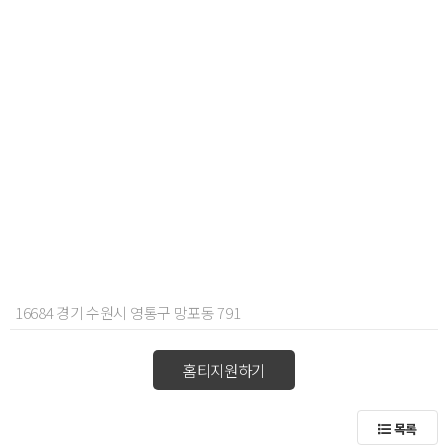
16684 경기 수원시 영통구 망포동 791
홈티지원하기
목록