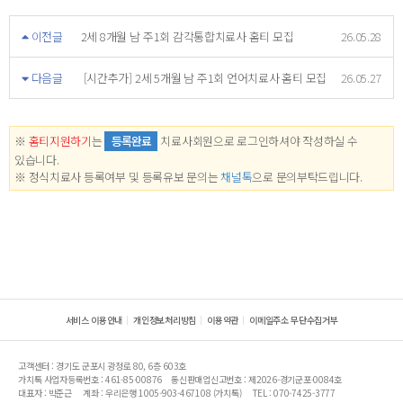
이전글
2세 8개월 남 주1회 감각통합치료사 홈티 모집
26.05.28
다음글
[시간추가] 2세 5개월 남 주1회 언어치료사 홈티 모집
26.05.27
※
홈티지원하기
는
등록완료
치료사회원으로 로그인하셔야 작성하실 수
있습니다.
※ 정식치료사 등록여부 및 등록유보 문의는
채널톡
으로 문의부탁드립니다.
서비스 이용안내
개인정보처리방침
이용약관
이메일주소 무단수집거부
고객센터 : 경기도 군포시 광정로 80, 6층 603호
가치톡 사업자등록번호 : 461-85-00876
통신판매업신고번호 : 제2026-경기군포-0084호
대표자 : 박준근
계좌 : 우리은행 1005-903-467108 (가치톡)
TEL : 070-7425-3777