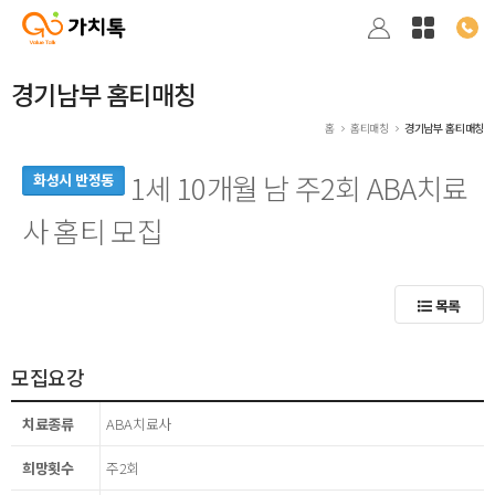
경기남부 홈티매칭
홈
홈티매칭
경기남부 홈티매칭
1세 10개월 남 주2회 ABA치료
화성시 반정동
사 홈티 모집
목록
모집요강
치료종류
ABA치료사
희망횟수
주2회